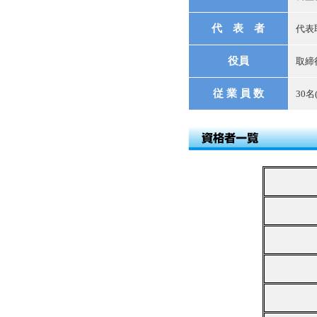
代 表 者
代表
役員
取締
従 業 員 数
30名