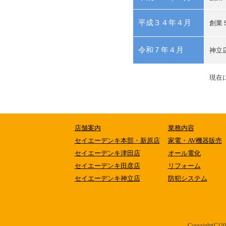
平成３４年４月
創業
令和７年４月
神立
現在
店舗案内
業務内容
セイエーデンキ本部・新原店
家電・AV機器販売
セイエーデンキ津田店
オール電化
セイエーデンキ田彦店
リフォーム
セイエーデンキ神立店
防犯システム
各種工事料金表
Copyright(C)200