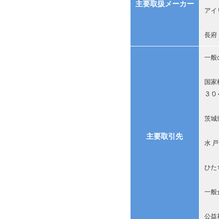
主要取扱メーカー
アイ
長府
一般
国家
３０
茨城
主要取引先
水
ひ
一般
公益