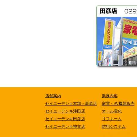
店舗案内
業務内容
セイエーデンキ本部・新原店
家電・AV機器販売
セイエーデンキ津田店
オール電化
セイエーデンキ田彦店
リフォーム
セイエーデンキ神立店
防犯システム
各種工事料金表